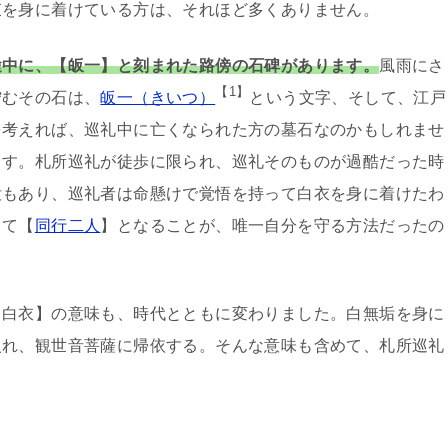
束を身に着けている方は、それほど多くありません。
途中に、【皈一】と刻まれた路傍の石碑があります。
風雨にさ
【1】
佇むその石は、
皈一（きいつ）
という文字、そして、江戸
を考えれば、巡礼中に亡くなられた方の墓石なのかもしれませ
ます。札所巡礼が徒歩に限られ、巡礼そのものが過酷だった時
没もあり、巡礼者は命懸けで覚悟を持って白衣を身に着けたわ
して【
同行二人
】となることが、唯一自分を守る方法だったの
【白衣】の意味も、時代とともに変わりました。白無垢を身に
入れ、観世音菩薩に帰依する。そんな意味も含めて、札所巡礼