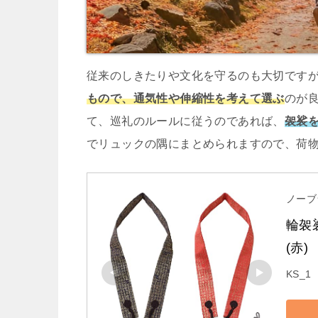
従来のしきたりや文化を守るのも大切です
もので、通気性や伸縮性を考えて選ぶ
のが
て、巡礼のルールに従うのであれば、
袈裟
でリュックの隅にまとめられますので、荷
ノーブ
輪袈
(赤)
KS_1