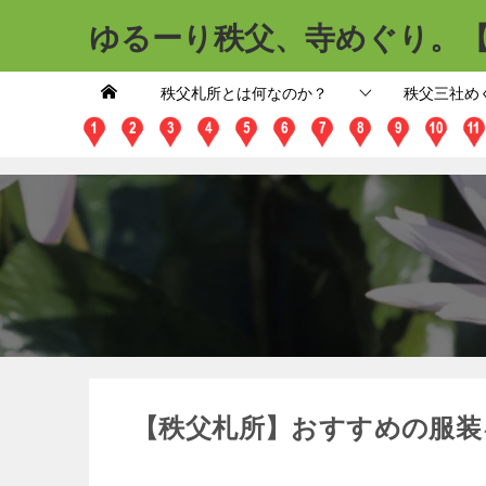
ゆるーり秩父、寺めぐり。
秩父札所とは何なのか？
秩父三社め
【秩父札所】おすすめの服装