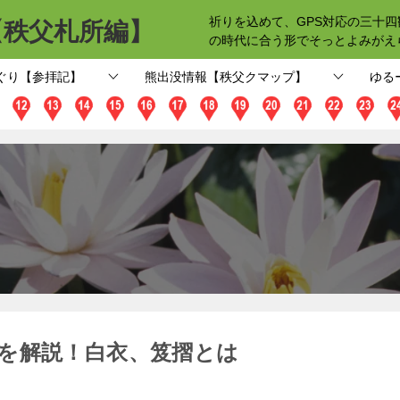
【秩父札所編】
祈りを込めて、GPS対応の三十
の時代に合う形でそっとよみがえ
ぐり【参拝記】
熊出没情報【秩父クマップ】
ゆる
を解説！白衣、笈摺とは