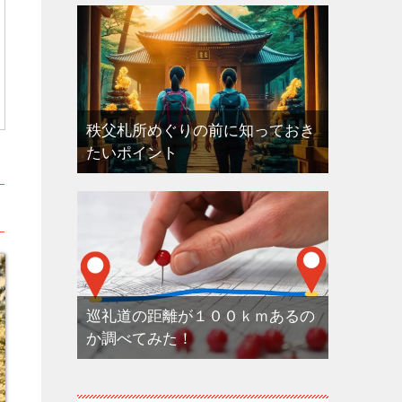
秩父札所めぐりの前に知っておき
たいポイント
巡礼道の距離が１００ｋｍあるの
か調べてみた！