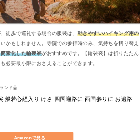
が、徒歩で巡礼する場合の服装は、
動きやすいハイキング用の
良いかもしれません。寺院での参拝時のみ、気持ちを切り替え
を簡素化した輪袈裟
がおすすめです。【輪袈裟】は折りたたん
物も必要最小限におさえることができます。
ランド品
裟 般若心経入り けさ 四国遍路に 西国参りに お遍路 
Amazonで見る