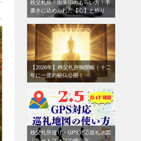
秩父札所・御朱印のもらい方！手
書きに込められた【心】と祈り
【2026年】秩父札所御開帳｜十二
年に一度の秘仏公開！
秩父札所巡り・GPS対応巡礼地図
｜ルートマップの使い方