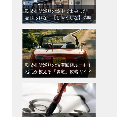
秩父札所巡りの途中で出会った、
忘れられない【しゃくしな】の味
秩父札所巡りの渋滞回避ルート！
地元が教える「裏道」攻略ガイド