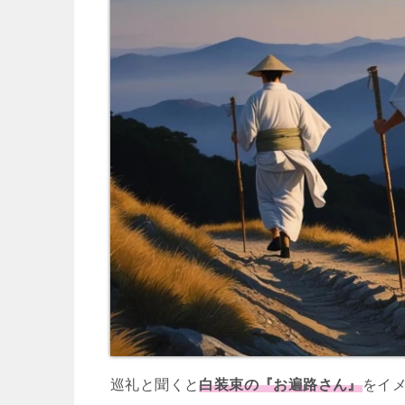
巡礼と聞くと
白装束の『お遍路さん』
をイ