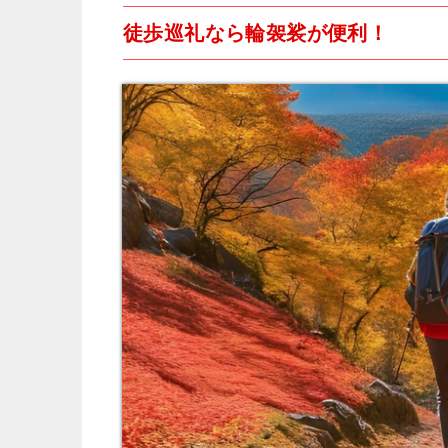
徒歩巡礼なら輪袈裟が便利！