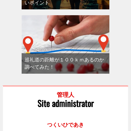
いポイント
巡礼道の距離が１００ｋｍあるのか
調べてみた！
管理人
Site administrator
つくいひであき