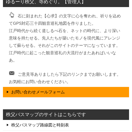
ゆるーり秩父、寺めぐり。【管理人】
石に刻まれた【心求】の文字に心を奪われ、祈りを込め
てGPS対応三十四観音巡礼地図を作りました。
江戸時代から続く道しるべ石を、ネットの時代に、より深い
意味を持たせる。先人たちが築いたモノを現代風にアレンジ
して蘇らせる。それがこのサイトのテーマになっています。
江戸時代に起こった観音巡礼の大流行がまたあればいいな
あ。
ご意見等ありましたら下記のリンクまでお願いします。
お気軽にお問い合わせください。
お問い合わせメールフォーム
秩父バスマップのサイトはこちらです
秩父バスマップ路線図と時刻表