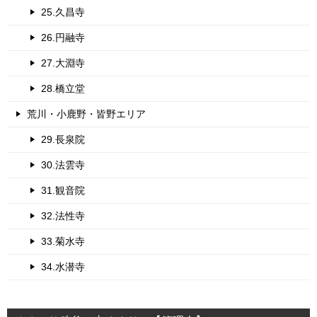
25.久昌寺
26.円融寺
27.大淵寺
28.橋立堂
荒川・小鹿野・皆野エリア
29.長泉院
30.法雲寺
31.観音院
32.法性寺
33.菊水寺
34.水潜寺