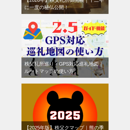
【2026年】秩父札所御開帳｜十二年
に一度の秘仏公開！
秩父札所巡り・GPS対応巡礼地図｜
ルートマップの使い方
【2025年版】秩父クマップ｜熊の季