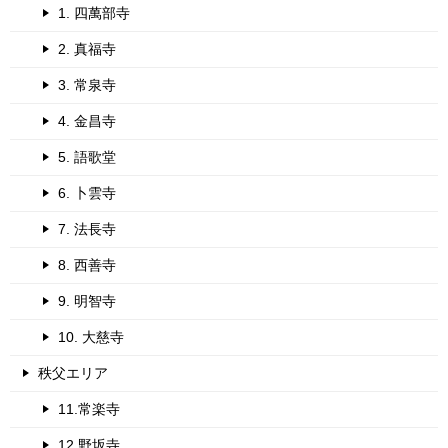
1. 四萬部寺
2. 真福寺
3. 常泉寺
4. 金昌寺
5. 語歌堂
6. 卜雲寺
7. 法長寺
8. 西善寺
9. 明智寺
10. 大慈寺
秩父エリア
11.常楽寺
12.野坂寺