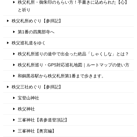
秩父札所・御朱印のもらい方！手書きに込められた【心】
と祈り
秩父札所めぐり【参拝記】
第1番の四萬部寺へ
秩父巡礼道をゆく
秩父札所巡りの途中で出会った絶品「しゃくしな」とは？
秩父札所巡り・GPS対応巡礼地図｜ルートマップの使い方
和銅黒谷駅から秩父札所第1番まで歩きます。
秩父三社めぐり【参拝記】
宝登山神社
秩父神社
三峯神社【表参道登頂記】
三峯神社【奥宮編】