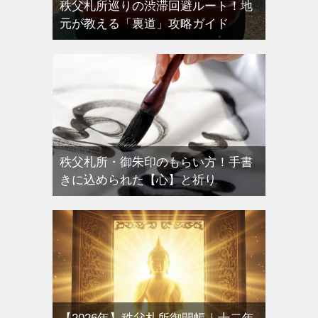
秩父札所巡りの渋滞回避ルート！地
元が教える「裏道」攻略ガイド
秩父札所・御朱印のもらい方！手書
きに込められた【心】と祈り