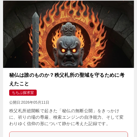
秘仏は誰のものか？秩父札所の聖域を守るために考
えたこと
ちちぶ探求室
公開日:
2026年05月11日
秩父札所総開帳で起きた「秘仏の無断公開」をきっかけ
に、祈りの場の尊厳、検索エンジンの自浄能力、そして変
わりゆく信仰の形について静かに考えた記録です。