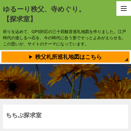
ゆるーり秩父、寺めぐり。
【探求室】
祈りを込めて、GPS対応の三十四観音巡礼地図を作りました。江戸
時代の道しるべ石を、今の時代に合う形でそっとよみがえらせる。
この思いが、サイトのテーマになっています。
秩父札所巡礼地図はこちら
ちちぶ探求室